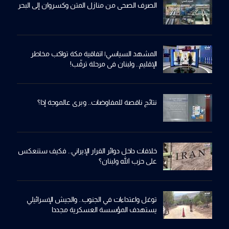
الصرف الصحي من منازل المتن وكسروان إلى البحر
المشهد السياسي| اتفاقية مكة تواكب مخاطر
الإقليم.. ولبنان في مرحلة ترقّب!
نتائج ناقصة للمفاوضات.. وبري عالموجة إذا؟
خلافات داخل دوائر القرار الإيراني.. فكيف ستنعكس
على حزب الله ولبنان؟
توغل واعتداءات في الجنوب.. والجيش الإسرائيلي
يستهدف المؤسسة العسكرية مجددا