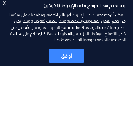
X
يستخدم هذا الموقع ملف الإرتباط (الكوكيز)
نتفهّم أن خصوصيتك على الإنترنت أمر بالغ الأهمية، وموافقتك على تمكيننا
من جمع بعض المعلومات الشخصية عنك يتطلب ثقة كبيرة منك. نحن
نطلب منك هذه الموافقة لأنها ستسمح للجديد بتقديم تجربة أفضل من
ad
خلال التصفح بموقعنا. للمزيد من المعلومات يمكنك الإطلاع على سياسة
الخصوصية الخاصة بموقعنا للمزيد
اضغط هنا
أوافق