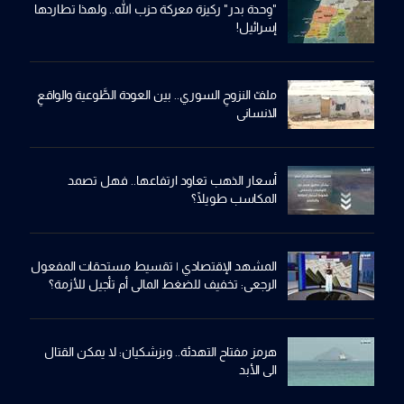
"وِحدة بدر" ركيزة معركة حزب الله.. ولهذا تطاردها
إسرائيل!
ملفّ النزوحِ السوري.. بين العودة الطَّوعية والواقعِ
الانساني
أسعار الذهب تعاود ارتفاعها.. فهل تصمد
المكاسب طويلًا؟
المشهد الإقتصادي | تقسيط مستحقات المفعول
الرجعي: تخفيف للضغط المالي أم تأجيل للأزمة؟
هرمز مفتاح التهدئة.. وبزشكيان: لا يمكن القتال
الى الأبد