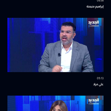
06:56
إبراهيم منيمنة
09:13
علي مراد