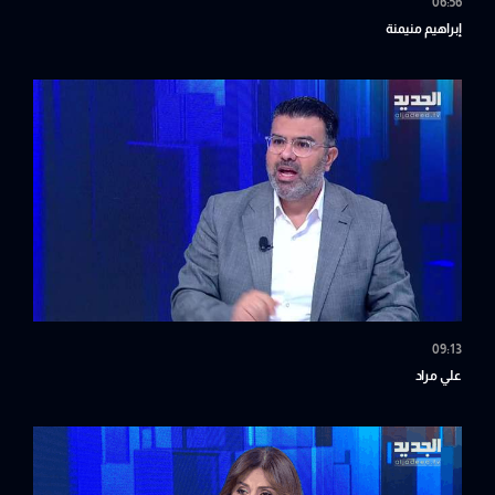
06:56
إبراهيم منيمنة
09:13
علي مراد