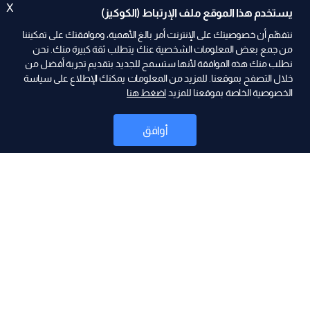
X
يستخدم هذا الموقع ملف الإرتباط (الكوكيز)
نتفهّم أن خصوصيتك على الإنترنت أمر بالغ الأهمية، وموافقتك على تمكيننا
من جمع بعض المعلومات الشخصية عنك يتطلب ثقة كبيرة منك. نحن
نطلب منك هذه الموافقة لأنها ستسمح للجديد بتقديم تجربة أفضل من
ad
خلال التصفح بموقعنا. للمزيد من المعلومات يمكنك الإطلاع على سياسة
الخصوصية الخاصة بموقعنا للمزيد
اضغط هنا
أوافق