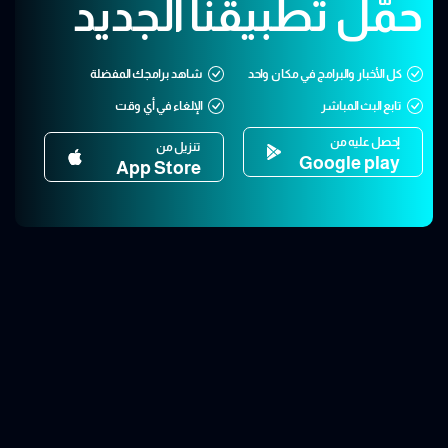
حمّل تطبيقنا الجديد
كل الأخبار والبرامج في مكان واحد
شاهد برامجك المفضلة
تابع البث المباشر
الإلغاء في أي وقت
إحصل عليه من
تنزيل من
Google play
App Store