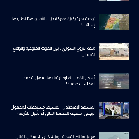
"وِحدة بدر" ركيزة معركة حزب الله.. ولهذا تطاردها
إسرائيل!
ملفّ النزوحِ السوري.. بين العودة الطَّوعية والواقعِ
الانساني
أسعار الذهب تعاود ارتفاعها.. فهل تصمد
المكاسب طويلًا؟
المشهد الإقتصادي | تقسيط مستحقات المفعول
الرجعي: تخفيف للضغط المالي أم تأجيل للأزمة؟
هرمز مفتاح التهدئة.. وبزشكيان: لا يمكن القتال