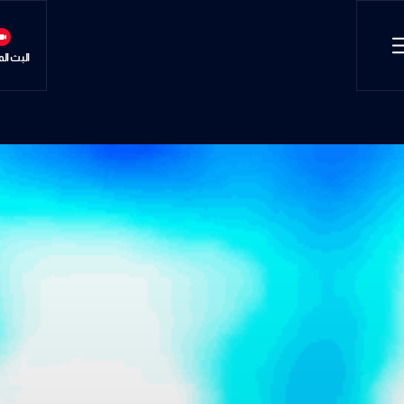
البث ال