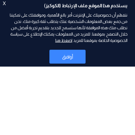
X
يستخدم هذا الموقع ملف الإرتباط (الكوكيز)
نتفهّم أن خصوصيتك على الإنترنت أمر بالغ الأهمية، وموافقتك على تمكيننا
من جمع بعض المعلومات الشخصية عنك يتطلب ثقة كبيرة منك. نحن
نطلب منك هذه الموافقة لأنها ستسمح للجديد بتقديم تجربة أفضل من
ad
خلال التصفح بموقعنا. للمزيد من المعلومات يمكنك الإطلاع على سياسة
الخصوصية الخاصة بموقعنا للمزيد
اضغط هنا
أوافق