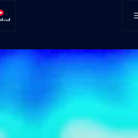
البث ال