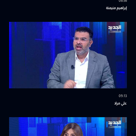
06:56
إبراهيم منيمنة
09:13
علي مراد