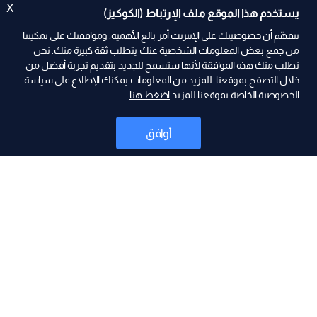
X
يستخدم هذا الموقع ملف الإرتباط (الكوكيز)
نتفهّم أن خصوصيتك على الإنترنت أمر بالغ الأهمية، وموافقتك على تمكيننا
من جمع بعض المعلومات الشخصية عنك يتطلب ثقة كبيرة منك. نحن
نطلب منك هذه الموافقة لأنها ستسمح للجديد بتقديم تجربة أفضل من
ad
خلال التصفح بموقعنا. للمزيد من المعلومات يمكنك الإطلاع على سياسة
الخصوصية الخاصة بموقعنا للمزيد
اضغط هنا
أوافق