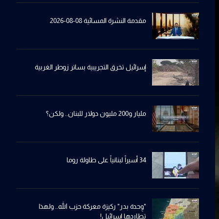
مقدمة النشرة المسائية 08-08-2026
إسرائيل تخرِق التجريبية بساترِ زوطر الغربية
مليار و200 مليون دولار للبنان.. ولكن؟
34 أسيراً لبنانياً على طاولة روما
"وِحدة بدر" ركيزة معركة حزب الله.. ولهذا
تطاردها إسرائيل!