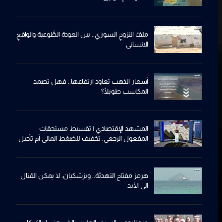
ملفّ النزوحِ السوري.. بين العودة الطَّوعية والواقعِ
الانساني
أسعار الذهب تعاود ارتفاعها.. فهل تصمد
المكاسب طويلًا؟
المشهد الإقتصادي | تقسيط مستحقات
المفعول الرجعي: تخفيف للضغط المالي أم تأجيل
للأزمة؟
هرمز مفتاح التهدئة.. وبزشكيان: لا يمكن القتال
الى الأبد