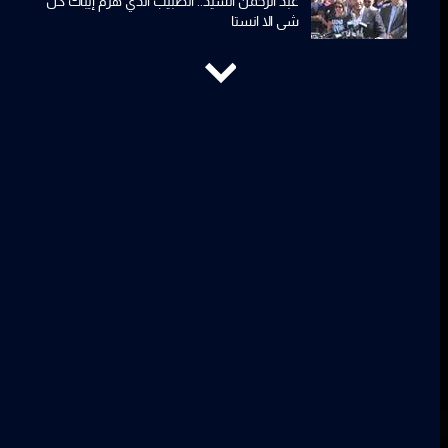
عبد الرحمن السيد.. الطبيب الذي هزم إيباك كل
شي الا انستا