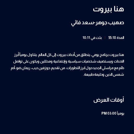
هنا بيروت
صهيب جوهر-سعد فائي
المدة 55:18
|
بثت في 10:11
هنا بيروت برنامج يومي، ينطلق من أحداث بيروت إلى كل العالم. يتناول يومياً أبرز
الاحداث ويستضيف شخصيات سياسية وإجتماعية ومحللين ويكون على تواصل
دائم مع مراسلي الجديد حول ابرز التطورات. من تقديم: جوزفين ديب، ريمان ضو، آدم
شمس الدين وحليمة طبيعة.
أوقات العرض
يومياً
03:00 PM