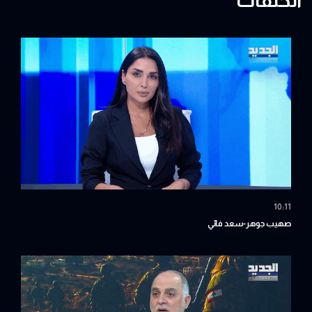
الحلقات
10:11
صهيب جوهر-سعد فائي