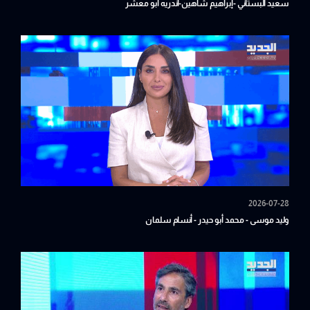
سعيد البستاني -إبراهيم شاهين-أندريه أبو معشر
2026-07-28
وليد موسى - محمد أبو حيدر - أنسام سلمان