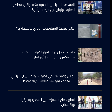
المشهد السياسي| اتفاقية مكة تواكب مخاطر
الإقليم.. ولبنان في مرحلة ترقّب!
نتائج ناقصة للمفاوضات.. وبري عالموجة إذا؟
خلافات داخل دوائر القرار الإيراني.. فكيف
ستنعكس على حزب الله ولبنان؟
توغل واعتداءات في الجنوب.. والجيش الإسرائيلي
يستهدف المؤسسة العسكرية مجددا
إتفاق دفاع مشترك بين السعودية تركيا
وباكستان