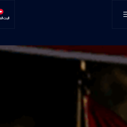
البث ال