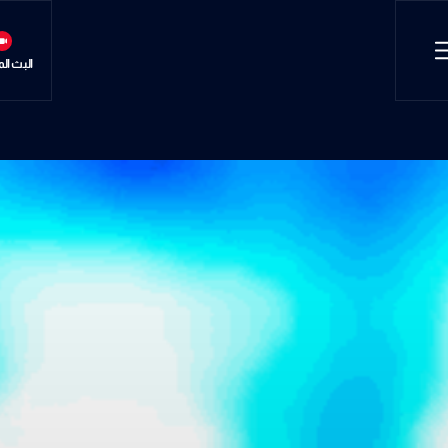
البث ال