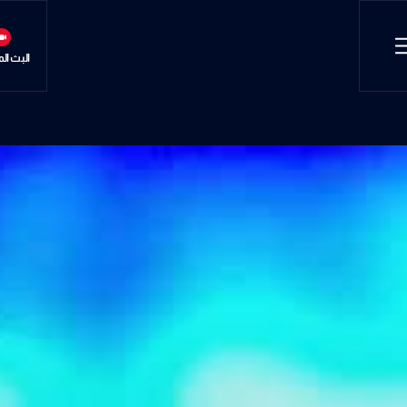
البث ال