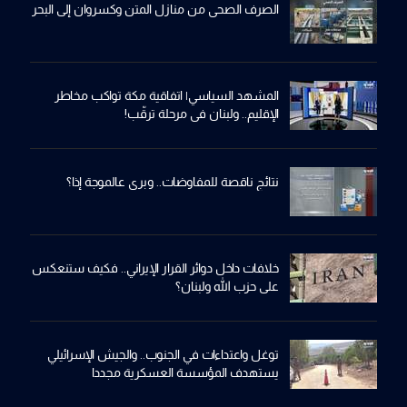
الصرف الصحي من منازل المتن وكسروان إلى البحر
المشهد السياسي| اتفاقية مكة تواكب مخاطر
الإقليم.. ولبنان في مرحلة ترقّب!
نتائج ناقصة للمفاوضات.. وبري عالموجة إذا؟
خلافات داخل دوائر القرار الإيراني.. فكيف ستنعكس
على حزب الله ولبنان؟
توغل واعتداءات في الجنوب.. والجيش الإسرائيلي
يستهدف المؤسسة العسكرية مجددا