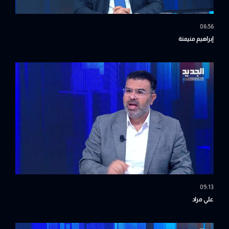
06:56
إبراهيم منيمنة
09:13
علي مراد