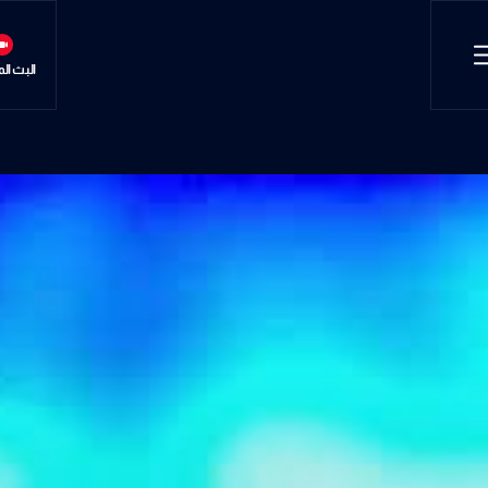
البث ال