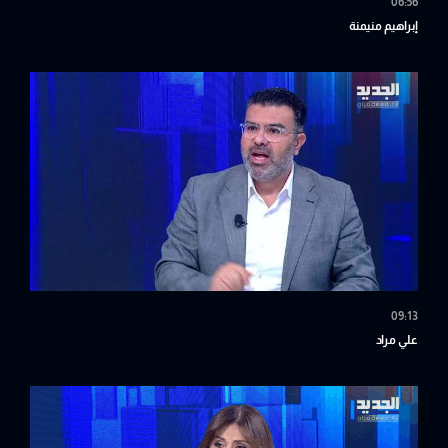
06:56
إبراهيم منيمنة
09:13
علي مراد