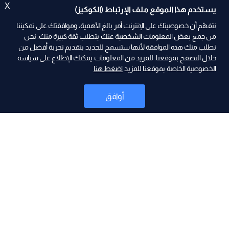
X
يستخدم هذا الموقع ملف الإرتباط (الكوكيز)
نتفهّم أن خصوصيتك على الإنترنت أمر بالغ الأهمية، وموافقتك على تمكيننا
من جمع بعض المعلومات الشخصية عنك يتطلب ثقة كبيرة منك. نحن
نطلب منك هذه الموافقة لأنها ستسمح للجديد بتقديم تجربة أفضل من
ad
خلال التصفح بموقعنا. للمزيد من المعلومات يمكنك الإطلاع على سياسة
الخصوصية الخاصة بموقعنا للمزيد
اضغط هنا
أوافق