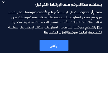
X
يستخدم هذا الموقع ملف الإرتباط (الكوكيز)
نتفهّم أن خصوصيتك على الإنترنت أمر بالغ الأهمية، وموافقتك على تمكيننا
من جمع بعض المعلومات الشخصية عنك يتطلب ثقة كبيرة منك. نحن
نطلب منك هذه الموافقة لأنها ستسمح للجديد بتقديم تجربة أفضل من
ad
خلال التصفح بموقعنا. للمزيد من المعلومات يمكنك الإطلاع على سياسة
الخصوصية الخاصة بموقعنا للمزيد
اضغط هنا
أوافق