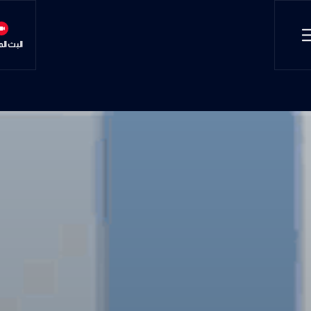
البث ال