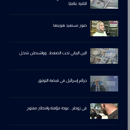
الثانية عالميًا
صور تستعيد هويتها
الين اليباني تحت الضغط.. وواشنطن تتدخل
جرائم إسرائيل في قبضة التوثيق
في زوطر.. عودة مؤقتة وانتظار مفتوح