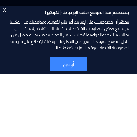
X
يستخدم هذا الموقع ملف الإرتباط (الكوكيز)
نتفهّم أن خصوصيتك على الإنترنت أمر بالغ الأهمية، وموافقتك على تمكيننا
من جمع بعض المعلومات الشخصية عنك يتطلب ثقة كبيرة منك. نحن
نطلب منك هذه الموافقة لأنها ستسمح للجديد بتقديم تجربة أفضل من
ad
خلال التصفح بموقعنا. للمزيد من المعلومات يمكنك الإطلاع على سياسة
الخصوصية الخاصة بموقعنا للمزيد
اضغط هنا
أوافق