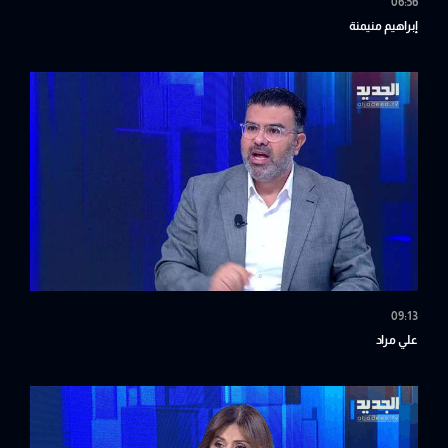
06:56
إبراهيم منيمنة
09:13
علي مراد