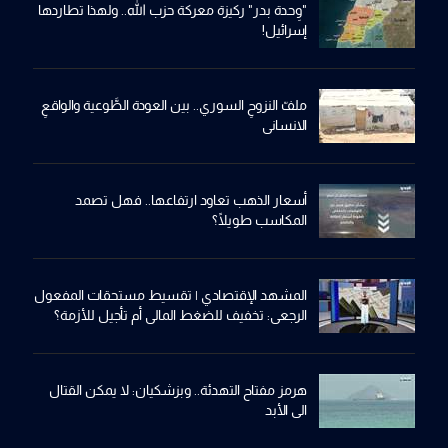
"وِحدة بدر" ركيزة معركة حزب الله.. ولهذا تطاردها
إسرائيل!
ملفّ النزوحِ السوري.. بين العودة الطَّوعية والواقعِ
الانساني
أسعار الذهب تعاود ارتفاعها.. فهل تصمد
المكاسب طويلًا؟
المشهد الإقتصادي | تقسيط مستحقات المفعول
الرجعي: تخفيف للضغط المالي أم تأجيل للأزمة؟
هرمز مفتاح التهدئة.. وبزشكيان: لا يمكن القتال
الى الأبد