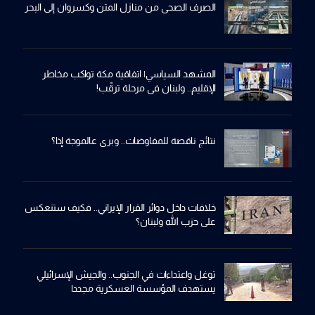
الصرف الصحي من منازل المتن وكسروان إلى البحر
المشهد السياسي| اتفاقية مكة تواكب مخاطر
الإقليم.. ولبنان في مرحلة ترقّب!
نتائج ناقصة للمفاوضات.. وبري عالموجة إذا؟
خلافات داخل دوائر القرار الإيراني.. فكيف ستنعكس
على حزب الله ولبنان؟
توغل واعتداءات في الجنوب.. والجيش الإسرائيلي
يستهدف المؤسسة العسكرية مجددا