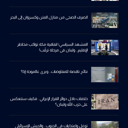
الصرف الصحي من منازل المتن وكسروان إلى البحر
المشهد السياسي| اتفاقية مكة تواكب مخاطر
الإقليم.. ولبنان في مرحلة ترقّب!
نتائج ناقصة للمفاوضات.. وبري عالموجة إذا؟
خلافات داخل دوائر القرار الإيراني.. فكيف ستنعكس
على حزب الله ولبنان؟
توغل واعتداءات في الجنوب.. والجيش الإسرائيلي