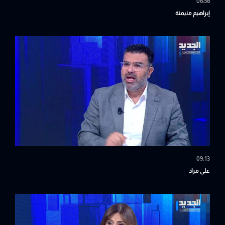
06:56
إبراهيم منيمنة
09:13
علي مراد