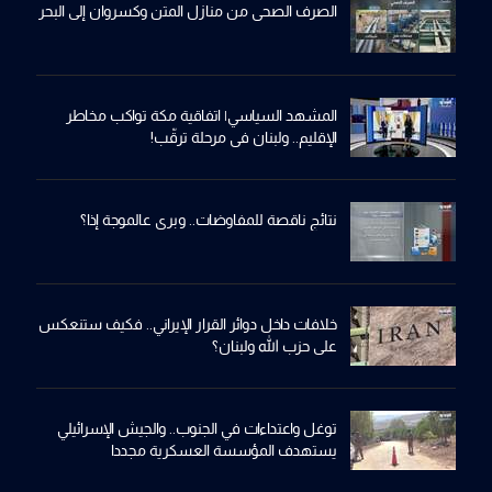
الصرف الصحي من منازل المتن وكسروان إلى البحر
المشهد السياسي| اتفاقية مكة تواكب مخاطر
الإقليم.. ولبنان في مرحلة ترقّب!
نتائج ناقصة للمفاوضات.. وبري عالموجة إذا؟
خلافات داخل دوائر القرار الإيراني.. فكيف ستنعكس
على حزب الله ولبنان؟
توغل واعتداءات في الجنوب.. والجيش الإسرائيلي
يستهدف المؤسسة العسكرية مجددا