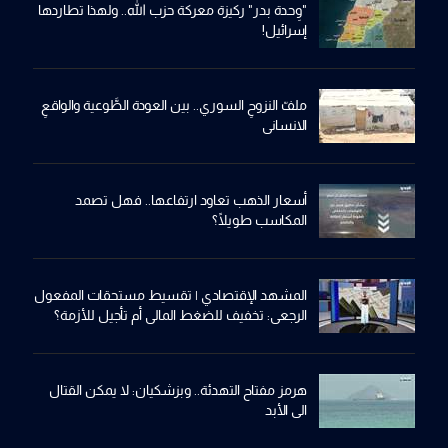
"وِحدة بدر" ركيزة معركة حزب الله.. ولهذا تطاردها
إسرائيل!
ملفّ النزوحِ السوري.. بين العودة الطَّوعية والواقعِ
الانساني
أسعار الذهب تعاود ارتفاعها.. فهل تصمد
المكاسب طويلًا؟
المشهد الإقتصادي | تقسيط مستحقات المفعول
الرجعي: تخفيف للضغط المالي أم تأجيل للأزمة؟
هرمز مفتاح التهدئة.. وبزشكيان: لا يمكن القتال
الى الأبد