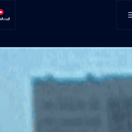
البث ال