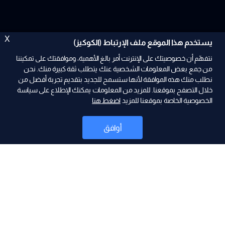
X
يستخدم هذا الموقع ملف الإرتباط (الكوكيز)
نتفهّم أن خصوصيتك على الإنترنت أمر بالغ الأهمية، وموافقتك على تمكيننا
من جمع بعض المعلومات الشخصية عنك يتطلب ثقة كبيرة منك. نحن
نطلب منك هذه الموافقة لأنها ستسمح للجديد بتقديم تجربة أفضل من
ad
خلال التصفح بموقعنا. للمزيد من المعلومات يمكنك الإطلاع على سياسة
الخصوصية الخاصة بموقعنا للمزيد
اضغط هنا
أوافق