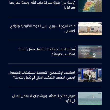
"وِحدة بدر" ركيزة معركة حزب الله.. ولهذا تطاردها
إسرائيل!
ملفّ النزوحِ السوري.. بين العودة الطَّوعية والواقعِ
الانساني
أسعار الذهب تعاود ارتفاعها.. فهل تصمد
المكاسب طويلًا؟
المشهد الإقتصادي | تقسيط مستحقات المفعول
الرجعي: تخفيف للضغط المالي أم تأجيل للأزمة؟
هرمز مفتاح التهدئة.. وبزشكيان: لا يمكن القتال
الى الأبد