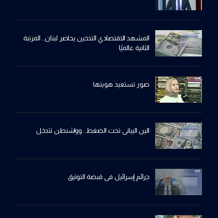
المشهد الاقتصادي التدخين يحاصر لبنان.. المرتبة
الثانية عالميًا
صور تستعيد هويتها
الين اليباني تحت الضغط.. وواشنطن تتدخل
جرائم إسرائيل في قبضة التوثيق