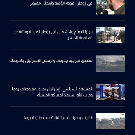
في زوطر.. عودة مؤقتة وانتظار مفتوح
وزيرا الدفاع والأشغال في زوطر الغربية ويتفقدان
قعقعية الجسر
مناطق تجريبية جديدة.. والرفض الإسرائيلي بالمرصاد
المشهد السياسي | إسرائيل تخرق مفاوضات روما
وحزب الله يستعدّ لمعركة المنشأة
إنذارات وغارات إسرائيلية تصيب طاولة روما