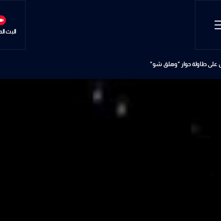
البث ال
ض على طاولة حوار "وهلق شو"