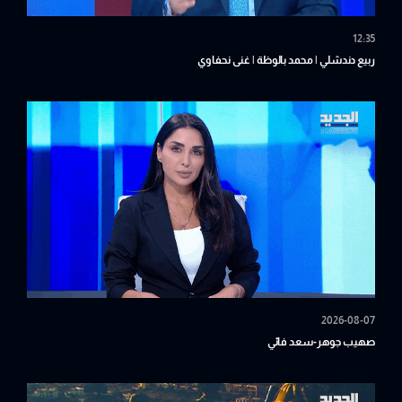
12:35
ربيع دندشلي | محمد بالوظة | غنى نحفاوي
2026-08-07
صهيب جوهر-سعد فائي