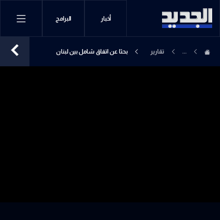
أخبار
البرامج
...
تقارير
بحثا عن اتفاق شامل بين لبنان
إخبارية
وإسرائيل.. هل يكتملpuzzle التسوية؟