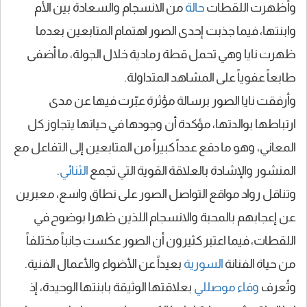
وأظهرت اللقطات
حالة
من الانسجام والسعادة بين الأم
وابنتها، فيما جذبت إحدى الصور اهتمام المتابعين بعدما
ظهرت نايا وهي تحمل قطة رمادية خلال الجولة، ما أضفى
طابعاً عفوياً على المشاهد المتداولة.
وأرفقت نايا الصور برسالة مؤثرة عبّرت فيها عن مدى
ارتباطها بوالدتها، مؤكدة أن وجودها في حياتها يتجاوز كل
المعاني، وهو ما دفع عدداً كبيراً من المتابعين إلى التفاعل مع
المنشور والإشادة بالعلاقة القوية التي تجمع
الثنائي
.
وتناقل رواد مواقع التواصل الصور على نطاق واسع، معبرين
عن إعجابهم بالمحبة والانسجام اللذين ظهرا بوضوح في
اللقطات، فيما اعتبر كثيرون أن الصور عكست جانباً مختلفاً
من حياة الفنانة
السورية
بعيداً عن الأضواء والأعمال الفنية.
وتُعرف
وفاء موصللي
بعلاقتها الوثيقة بابنتها الوحيدة، إذ