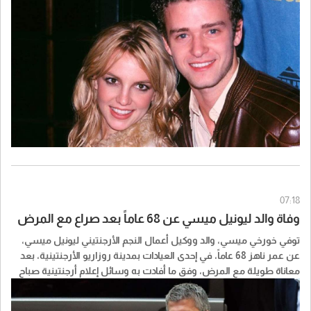
(The Darkchild Remix)".
07:18
وفاة والد ليونيل ميسي عن 68 عاماً بعد صراع مع المرض
توفي خورخي ميسي، والد ووكيل أعمال النجم الأرجنتيني ليونيل ميسي،
عن عمر ناهز 68 عاماً، في إحدى العيادات بمدينة روزاريو الأرجنتينية، بعد
معاناة طويلة مع المرض، وفق ما أفادت به وسائل إعلام أرجنتينية صباح
السبت 8 أغسطس/آب 2026. وأشارت التقارير إلى أن الوفاة وقعت
مساء الجمعة عند نحو الساعة العاشرة ليلاً.