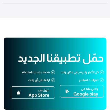
حمّل تطبيقنا الجديد
كل الأخبار والبرامج في مكان واحد
شاهد برامجك المفضلة
تابع البث المباشر
الإلغاء في أي وقت
إحصل عليه من
تنزيل من
Google play
App Store