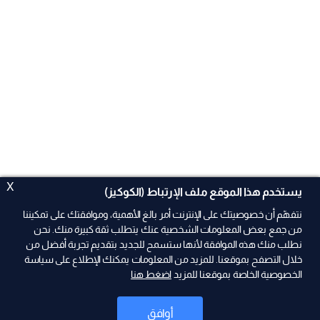
X
يستخدم هذا الموقع ملف الإرتباط (الكوكيز)
نتفهّم أن خصوصيتك على الإنترنت أمر بالغ الأهمية، وموافقتك على تمكيننا
من جمع بعض المعلومات الشخصية عنك يتطلب ثقة كبيرة منك. نحن
نطلب منك هذه الموافقة لأنها ستسمح للجديد بتقديم تجربة أفضل من
ad
خلال التصفح بموقعنا. للمزيد من المعلومات يمكنك الإطلاع على سياسة
الخصوصية الخاصة بموقعنا للمزيد
اضغط هنا
أوافق