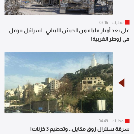
محليات
03:16
على بعد أمتار قليلة من الجيش اللبناني.. اسرائيل تتوغل
في زوطر الغربية!
محليات
04:49
سرقة سنترال زوق مكايل.. وتحطيم 3 خزنات!