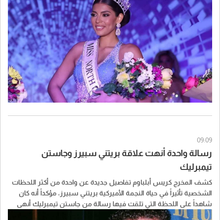
09:09
رسالة واحدة أنهت علاقة بريتني سبيرز وجاستن
تيمبرليك
كشف المخرج كريس أبلباوم تفاصيل جديدة عن واحدة من أكثر اللحظات
الشخصية تأثيراً في حياة النجمة الأميركية بريتني سبيرز، مؤكداً أنه كان
شاهداً على اللحظة التي تلقت فيها رسالة من جاستن تيمبرليك أنهى
من خلالها علاقتهما، وذلك أثناء تصوير فيديو كليب "Overprotected