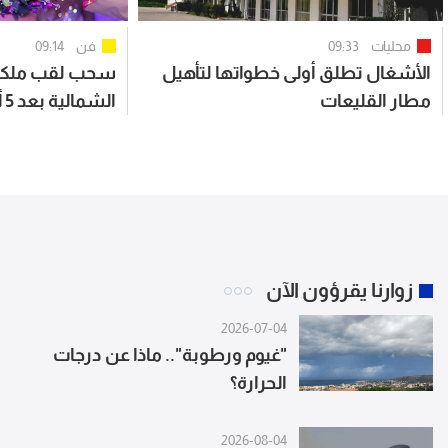
محليات
09:33
فن
09:14
الأشغال تطلق أولى خطواتها لتأهيل
سحب لقب ملكة ج
مطار القليعات
ال
تتويجها.. والسب
زوارنا يقرؤون الآن
2026-07-04
"غيوم ورطوبة".. ماذا عن درجات
الحرارة؟
2026-08-04