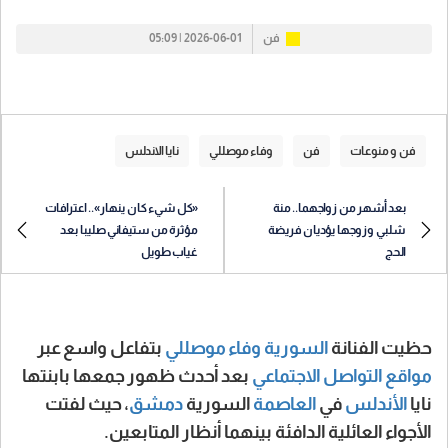
فن
2026-06-01 | 05:09
فن و منوعات
فن
وفاء موصللي
نايا الاندلس
بعد أشهر من زواجهما.. منة
«كل شيء كان ينهار».. اعترافات
شلبي وزوجها يؤديان فريضة
مؤثرة من ستيفاني صليبا بعد
الحج
غياب طويل
حظيت الفنانة
السورية
وفاء موصللي
بتفاعل واسع عبر
مواقع التواصل الاجتماعي
بعد أحدث ظهور جمعها بابنتها
نايا
الأندلس
في
العاصمة
السورية
دمشق
، حيث لفتت
الأجواء العائلية الدافئة بينهما أنظار المتابعين.