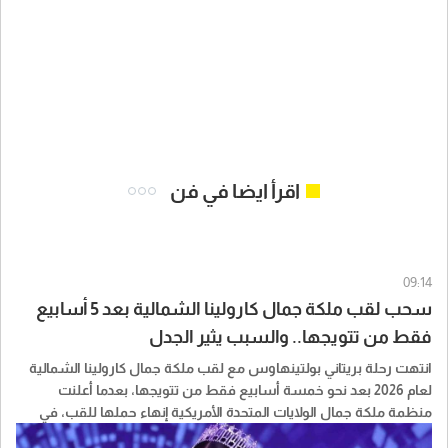
اقرأ ايضا في فن
09:14
سحب لقب ملكة جمال كارولينا الشمالية بعد 5 أسابيع
فقط من تتويجها.. والسبب يثير الجدل
انتهت رحلة بريتاني بولتينهاوس مع لقب ملكة جمال كارولينا الشمالية
لعام 2026 بعد نحو خمسة أسابيع فقط من تتويجها، بعدما أعلنت
منظمة ملكة جمال الولايات المتحدة الأمريكية إنهاء حملها للقب، في
قرار أثار تساؤلات واسعة حول الأسباب التي أدت إليه.