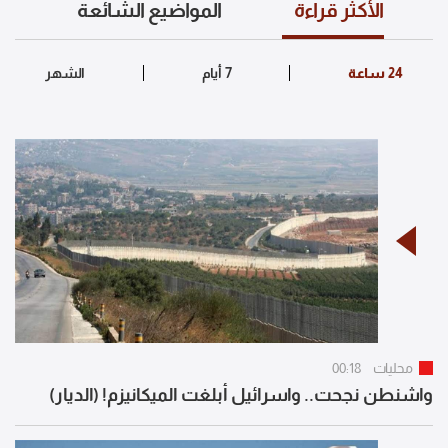
الأكثر قراءة
المواضيع الشائعة
محليات
00:18
واشنطن نجحت.. واسرائيل أبلغت الميكانيزم! (الديار)