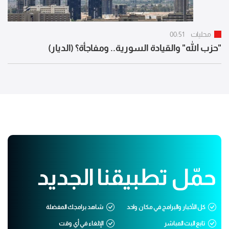
محليات
00:51
"حزب الله" والقيادة السورية.. ومفاجأة؟ (الديار)
حمّل تطبيقنا الجديد
كل الأخبار والبرامج في مكان واحد
شاهد برامجك المفضلة
تابع البث المباشر
الإلغاء في أي وقت