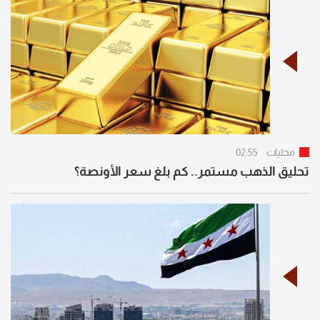
محليات
02:55
تحليق الذهب مستمر.. كم بلغ سعر الأونصة؟