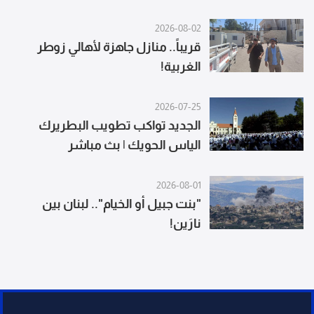
2026-08-02
قريباً.. منازل جاهزة لأهالي زوطر
الغربية!
2026-07-25
الجديد تواكب تطويب البطريرك
الياس الحويك | بث مباشر
2026-08-01
"بنت جبيل أو الخيام".. لبنان بين
نارَين!