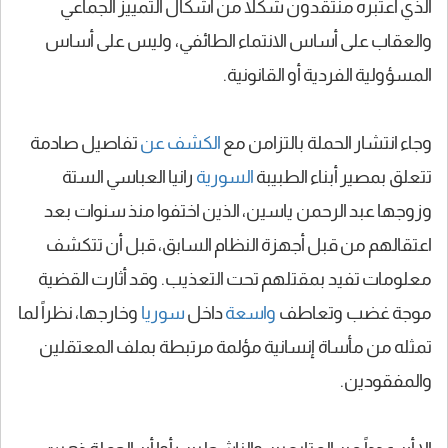
الذي اعتبره منتقدون شكلاً من أشكال التمييز الجماعي
والعقاب على أساس الانتماء الطائفي، وليس على أساس
المسؤولية الفردية أو القانونية.
وجاء انتشار الحملة بالتزامن مع
الكشف عن
تفاصيل صادمة
تتعلق بمصير أبناء الطبيبة
السورية
رانيا العباسي الستة
وزوجها عبد الرحمن ياسين، الذين اختفوا منذ سنوات بعد
اعتقالهم من قبل أجهزة النظام السابق، قبل أن تتكشف
معلومات تفيد بمقتلهم تحت التعذيب. وقد أثارت القضية
موجة غضب وتعاطف
واسعة
داخل
سوريا
وخارجها، نظراً لما
تمثله من مأساة إنسانية مؤلمة مرتبطة بملف المعتقلين
والمفقودين.