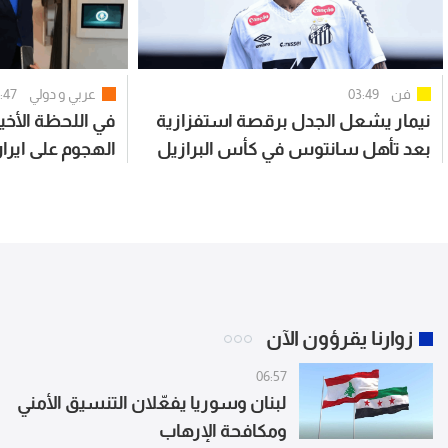
فن
03:49
عربي و دولي
:47
نيمار يشعل الجدل برقصة استفزازية
في اللحظة الأخير
بعد تأهل سانتوس في كأس البرازيل
الهجوم على ايرا
زوارنا يقرؤون الآن
06:57
لبنان وسوريا يفعّلان التنسيق الأمني
ومكافحة الإرهاب