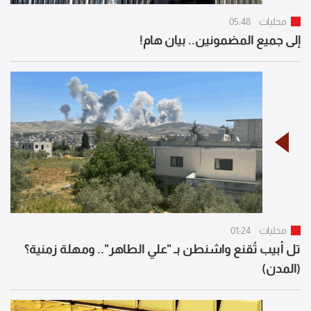
محليات
05:48
إلى جميع المضمونين.. بيان هام!
محليات
01:24
تل أبيب تُقنع واشنطن بـ "علي الطاهر".. ومهلة زمنية؟
(المدن)