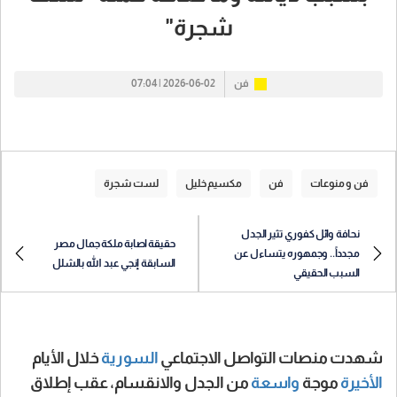
شجرة"
فن
2026-06-02 | 07:04
فن و منوعات
فن
مكسيم خليل
لست شجرة
نحافة وائل كفوري تثير الجدل
حقيقة اصابة ملكة جمال مصر
مجدداً.. وجمهوره يتساءل عن
السابقة إنجي عبد الله بالشلل
السبب الحقيقي
شهدت منصات التواصل الاجتماعي
السورية
خلال الأيام
الأخيرة
موجة
واسعة
من الجدل والانقسام، عقب إطلاق