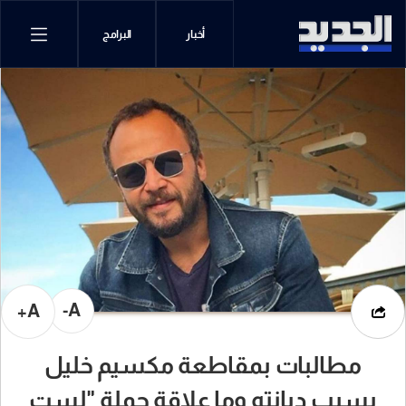
أخبار
البرامج
A-
A+
مطالبات بمقاطعة مكسيم خليل
بسبب ديانته وما علاقة حملة "لست