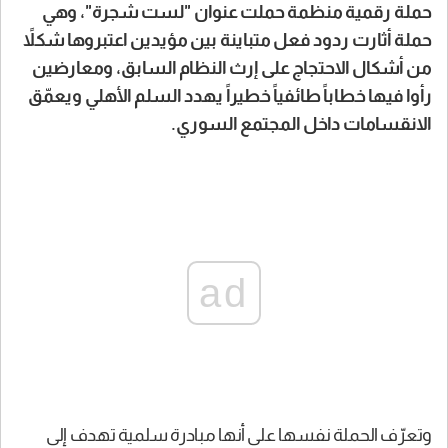
حملة رقمية منظمة حملت عنوان "لست شجرة"، وهي
حملة أثارت ردود فعل متباينة بين مؤيدين اعتبروها شكلاً
من أشكال الاحتجاج على إرث النظام السابق، ومعارضين
رأوا فيها خطاباً طائفياً خطيراً يهدد السلم الأهلي ويعمّق
الانقسامات داخل المجتمع السوري.
ad
وتعرّف الحملة نفسها على أنها مبادرة سلمية تهدف إلى