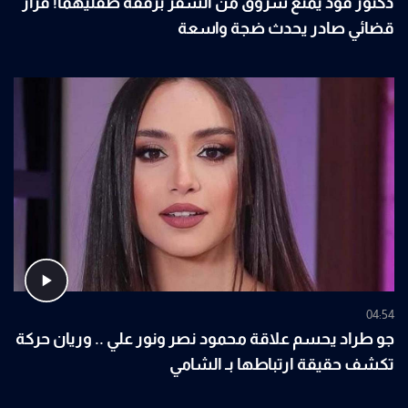
دكتور فود يمنع شروق من السفر برفقة طفليهما! قرار
قضائي صادر يحدث ضجة واسعة
04:54
جو طراد يحسم علاقة محمود نصر ونور علي .. وريان حركة
تكشف حقيقة ارتباطها بـ الشامي