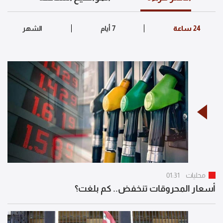
محليات
01:31
أسعار المحروقات تنخفض.. كم بلغت؟