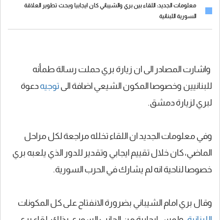
معلومات الجديد: اللقاء بين بري والشيباني كان ايجابيا وبحث تطوير العلاقة
السورية اللبنانية
واشارت المصادر الى ان زيارة بري حملت رسالة طمأنه
للبنانيين وخصوصا المكون الشيعي اضافة الى
توجيه
دعوة
لبري لزيارة دمشق.
وفي معلومات الجديد ان اللقاء تخلله مراجعة لكل مراحل
الماضي، كان خلال تقييم ايجابي وتقدير للدور الذي يلعبه بري
خصوصا لناحية انه لم يشارك في الحرب السورية.
وقال بري امام الشيباني بضرورة الانفتاح على كل المكونات
اللبنانية
، ولمس ايجابية من الجانب السوري بذلك، لقاء بري