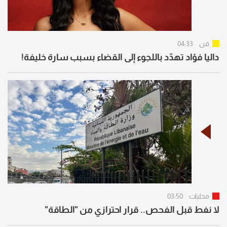
فن
04:33
داليا فؤاد تهدّد باللجوء إلى القضاء بسبب سارة خليفة!
محليات
03:50
لا نفط قبل الفحص.. قرار احترازي من "الطاقة"