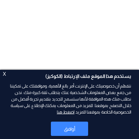
X
يستخدم هذا الموقع ملف الإرتباط (الكوكيز)
نتفهّم أن خصوصيتك على الإنترنت أمر بالغ الأهمية، وموافقتك على تمكيننا
من جمع بعض المعلومات الشخصية عنك يتطلب ثقة كبيرة منك. نحن
نطلب منك هذه الموافقة لأنها ستسمح للجديد بتقديم تجربة أفضل من
خلال التصفح بموقعنا. للمزيد من المعلومات يمكنك الإطلاع على سياسة
الخصوصية الخاصة بموقعنا للمزيد
اضغط هنا
ad
أوافق