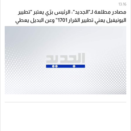
13:16
مصادر مطلعة لـ"الجديد": الرئيس برّي يعتبر "تطيير
اليونيفيل يعني تطيير القرار 1701" وعن البديل يعطي
لايطاليا أولوية مثلاً