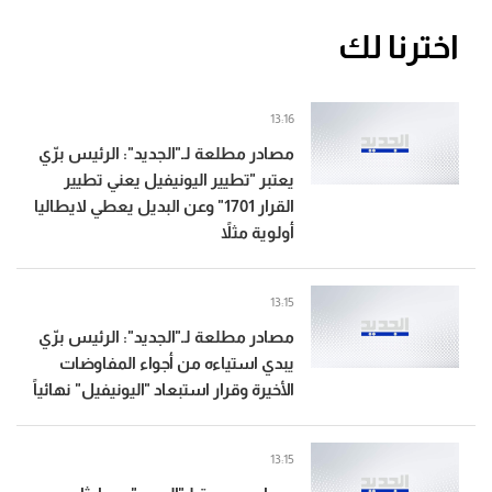
اخترنا لك
13:16
مصادر مطلعة لـ"الجديد": الرئيس برّي
يعتبر "تطيير اليونيفيل يعني تطيير
القرار 1701" وعن البديل يعطي لايطاليا
أولوية مثلاً
13:15
مصادر مطلعة لـ"الجديد": الرئيس برّي
يبدي استياءه من أجواء المفاوضات
الأخيرة وقرار استبعاد "اليونيفيل" نهائياً
13:15