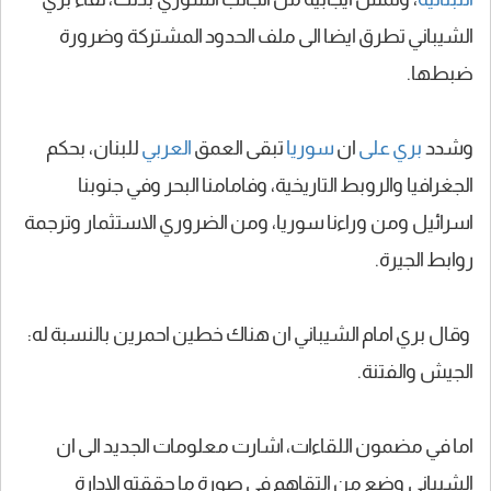
الشيباني تطرق ايضا الى ملف الحدود المشتركة وضرورة
ضبطها.
وشدد
بري على
ان
سوريا
تبقى العمق
العربي
للبنان، بحكم
الجغرافيا والروبط التاريخية، وفامامنا البحر وفي جنوبنا
اسرائيل ومن وراءنا سوريا، ومن الضروري الاستثمار وترجمة
روابط الجيرة.
وقال بري امام الشيباني ان هناك خطين احمرين بالنسبة له:
الجيش والفتنة.
اما في مضمون اللقاءات، اشارت معلومات الجديد الى ان
الشيباني وضع من التقاهم في صورة ما حققته الادارة