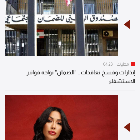
محليات
04:23
إنذارات وفسخ تعاقدات.. "الضمان" يواجه فواتير
الاستشفاء