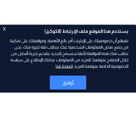
X
يستخدم هذا الموقع ملف الإرتباط (الكوكيز)
نتفهّم أن خصوصيتك على الإنترنت أمر بالغ الأهمية، وموافقتك على تمكيننا
من جمع بعض المعلومات الشخصية عنك يتطلب ثقة كبيرة منك. نحن
نطلب منك هذه الموافقة لأنها ستسمح للجديد بتقديم تجربة أفضل من
ad
خلال التصفح بموقعنا. للمزيد من المعلومات يمكنك الإطلاع على سياسة
الخصوصية الخاصة بموقعنا للمزيد
اضغط هنا
أوافق