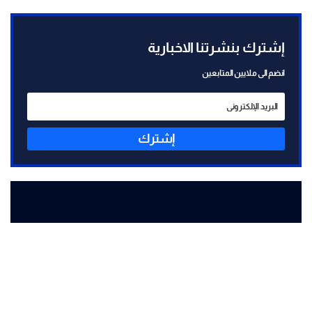
إشترك بنشرتنا الاخبارية
انضم الى ملايين المتابعين
إشترك