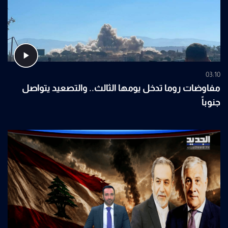
03:10
مفاوضات روما تدخل يومها الثالث.. والتصعيد يتواصل
جنوباً