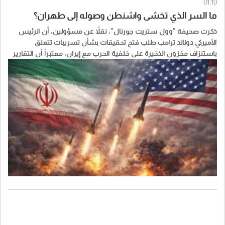
01:10
ما السر الذي تخشى واشنطن وصوله إلى طهران؟
ذكرت صحيفة "وول ستريت جورنال"، نقلاً عن مسؤولين، أن الرئيس
الأميركي ​دونالد ترامب​ طلب فتح تحقيقات بشأن تسريبات تتعلق
باستنزاف مخزون الذخيرة على خلفية الحرب مع إيران، معتبراً أن التقارير
عن مستويات الذخيرة قد تمنح النظام الإيراني جرأة أكبر وتضعف مساعي
واشنطن لكبح برنامج ايران النووي.