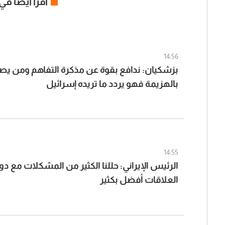
اقرأ ايضا في
14:56
بزشكيان: ندافع بقوة عن مذكرة التفاهم ومن يصف
بالهزيمة فهو يردد ما تريده إسرائيل
14:55
الرئيس الإيراني: حللنا الكثير من المشكلات مع د
العلاقات أفضل بكثير