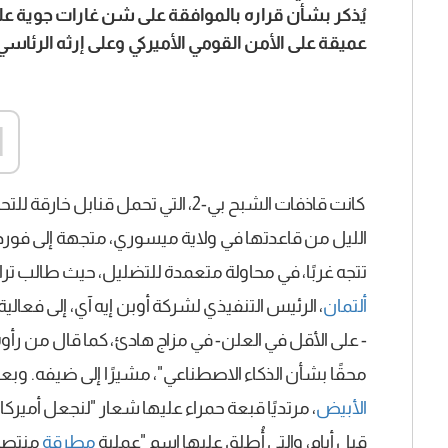
عميقة على الأمن القومي الأميركي وعلى إرثه الرئاسي
d
الليل من قاعدتها في ولاية ميسوري، متجهة إلى فور
تتجه غربًا، في محاولة متعمدة للتضليل، حيث طالب ترا
ألتمان
، الرئيس التنفيذي لشركة أوبن إيه آي، إلى فعالية
- على الأقل في العلن- في مزاج هادئ، كما قال من رأو
محقًا بشأن الذكاء الاصطناعي"، مشيرًا إلى ضيفه. وبعد 24 ساعة، كان ترامب 
الأبيض
، مرتديًا قبعة حمراء عليها شعار "لنجعل أميرك
قبل أيام، والتي أُطلق عليها اسم "عملية
مطرقة
منتصف 