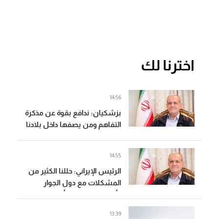
اخترنا لك
14:56
بزشكيان: ندافع بقوة عن مذكرة
التفاهم ومن يصفها داخل بلادنا
بالهزيمة فهو يردد ما تريده
إسرائيل
14:55
الرئيس الإيراني: حللنا الكثير من
المشكلات مع دول الجوار
وأصبحت العلاقات أفضل بكثير
13:39