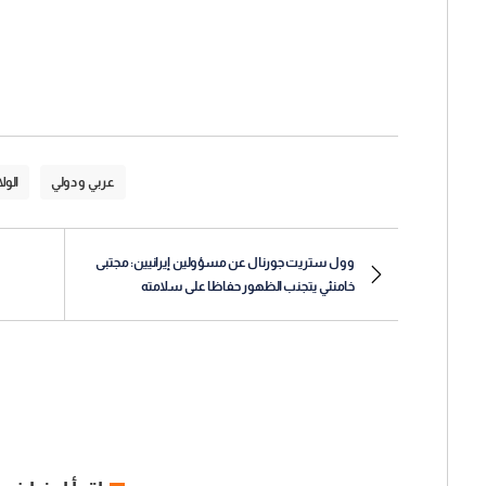
عربي و دولي
الول
وول ستريت جورنال عن مسؤولين إيرانيين: مجتبى
خامنئي يتجنب الظهور حفاظا على سلامته