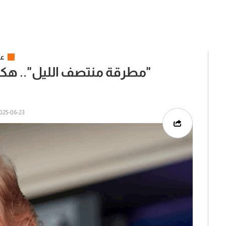
عر
"مطرقة منتصف الليل".. هكذا
25-06-23 | 03:29