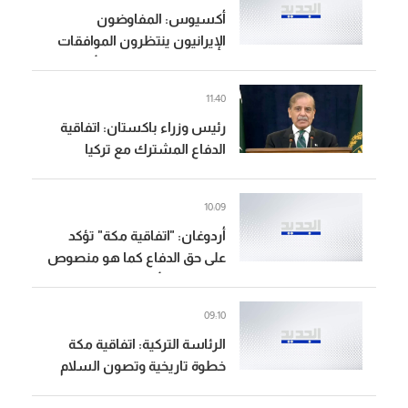
أكسيوس: المفاوضون
الإيرانيون ينتظرون الموافقات
النهائية من المجلس الأعلى
للأمن القومي الإيراني بشأن
11:40
الاتفاق مع سلطنة عُمان
رئيس وزراء باكستان: اتفاقية
والولايات المتحدة
الدفاع المشترك مع تركيا
والسعودية ستكون درعا
للسلام والرخاء للأجيال القادمة
10:09
أردوغان: "اتفاقية مكة" تؤكد
على حق الدفاع كما هو منصوص
في ميثاق الأمم المتحدة
09:10
الرئاسة التركية: اتفاقية مكة
خطوة تاريخية وتصون السلام
والاستقرار في منطقتنا