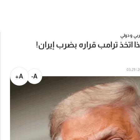
بي و دولي
 اتخذ ترامب قراره بضرب إيران!
20
A+
A-