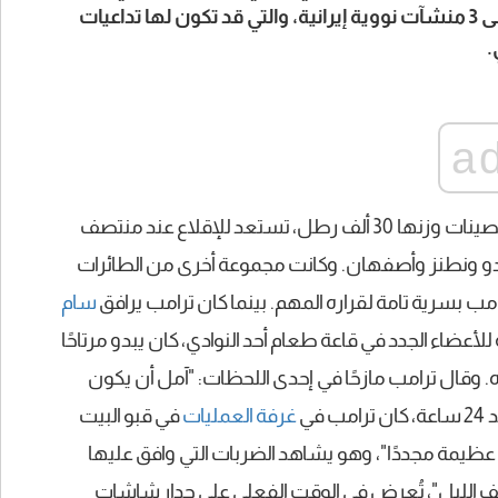
يُذكر بشأن قراره بالموافقة على شن غارات جوية على 3 منشآت نووية إيرانية، والتي قد تكون لها تداعيات
.
a
كانت قاذفات الشبح بي-2، التي تحمل قنابل خارقة للتحصينات وزنها 30 ألف رطل، تستعد للإقلاع عند منتصف
دو ونطنز وأصفهان. وكانت مجموعة أخرى من الطائرات
مب بسرية تامة لقراره المهم. بينما كان ترامب يرافق
سام
 للأعضاء الجدد في قاعة طعام أحد النوادي، كان يبدو مرتاحًا
ه. وقال ترامب مازحًا في إحدى اللحظات: "آمل أن يكون
في
غرفة العمليات
في قبو البيت
ا عظيمة مجددًا"، وهو يشاهد الضربات التي وافق عليها
الليل"، تُعرض في الوقت الفعلي على جدار شاشات