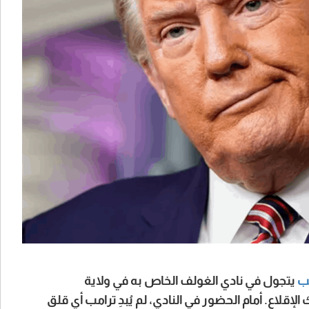
مب
يتجول في نادي الغولف الخاص به في ولاية
لاع. أمام الحضور في النادي، لم يُبدِ ترامب أي قلق