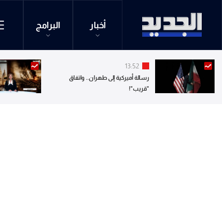
أخبار
البرامج
13:52
رسالة أميركية إلى طهران.. واتفاق
"قريب"!