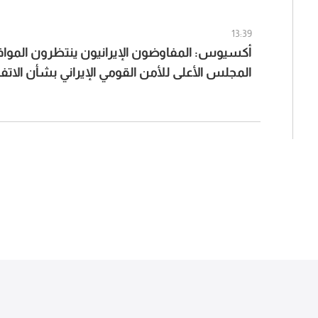
13:39
أكسيوس: المفاوضون الإيرانيون ينتظرون المواف
المجلس الأعلى للأمن القومي الإيراني بشأن الا
عُمان والولايات المتحدة