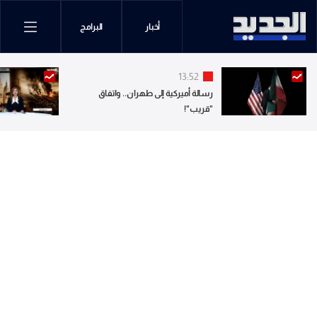
أخبار
البرامج
13:52
رسالة أميركية إلى طهران.. واتفاق
"قريب"!