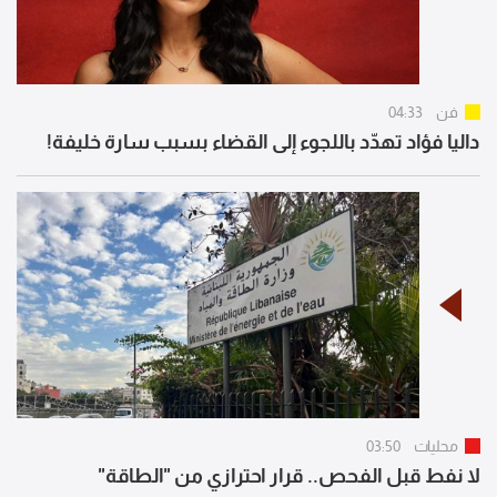
فن
04:33
داليا فؤاد تهدّد باللجوء إلى القضاء بسبب سارة خليفة!
محليات
03:50
لا نفط قبل الفحص.. قرار احترازي من "الطاقة"