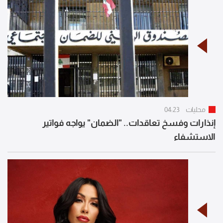
محليات
04:23
إنذارات وفسخ تعاقدات.. "الضمان" يواجه فواتير
الاستشفاء