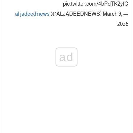
pic.twitter.com/4bPdTK2yfC
al jadeed news
(@ALJADEEDNEWS)
March 9,
—
2026
ad