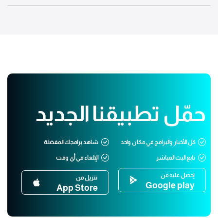
حمّل تطبيقنا الجديد
كل الأخبار والبرامج في مكان واحد
شاهد برامجك المفضلة
تابع البث المباشر
الإلغاء في أي وقت
إحصل عليه من
تنزيل من
Google play
App Store