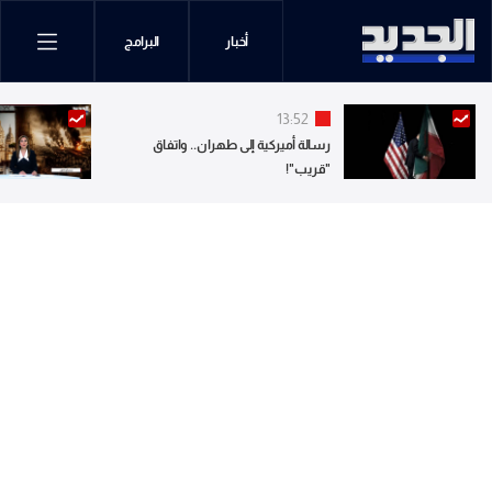
أخبار
البرامج
13:52
رسالة أميركية إلى طهران.. واتفاق
"قريب"!