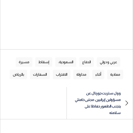
عربي و دولي
الدفاع
السعودية:
إسقاط
مسيرة
معادية
أثناء
محاولة
الاقتراب
السفارات
بالرياض
وول ستريت جورنال عن
مسؤولين إيرانيين: مجتبى خامنئي
يتجنب الظهور حفاظا على
سلامته