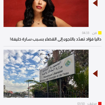
فن
04:33
داليا فؤاد تهدّد باللجوء إلى القضاء بسبب سارة خليفة!
محليات
03:50