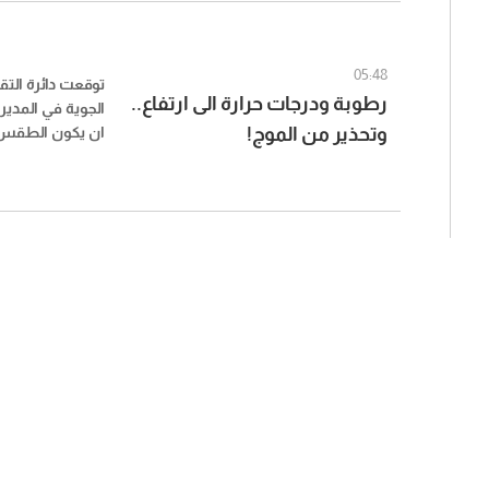
05:48
توقعت دائرة التق
رطوبة ودرجات حرارة الى ارتفاع..
الجوية في المدير
وتحذير من الموج!
ان يكون الطقس غد
كثيف أحياناً على
يذكر بدرجات الحر
الداخل بينما ت
الجبال، تنشط الر
الرذاذ بشكل متف
الشمالية اعتباراً