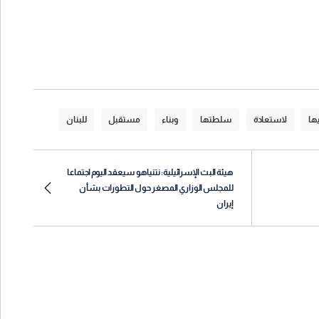
ها
لاستعادة
سلطتها
وبناء
مستقبل
للبنان
هيئة البث الإسرائيلية: نتنياهو سيعقد اليوم اجتماعا
للمجلس الوزاري المصغر حول التطورات بشأن
إيران