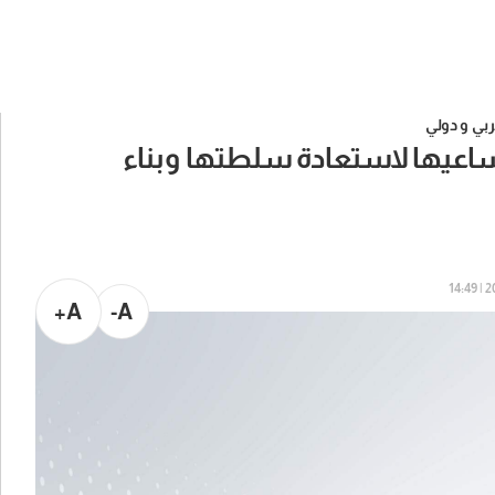
بي و دولي
مساعيها لاستعادة سلطتها وبناء
202
A+
A-