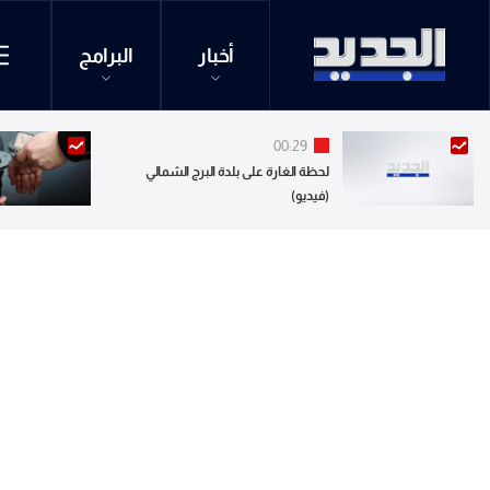
أخبار
البرامج
00:29
لحظة الغارة على بلدة البرج الشمالي
(فيديو)