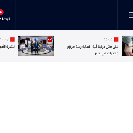
البث ال
12:27
14:04
على متن دراجة آلية.. نهاية رحلة مروّج
نشرة الأخبا
مخدرات في غزير