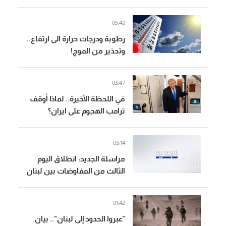
أدت سياسات إسرائيل
التوسعية لقتل وتشريد الآلاف
05:48
رطوبة ودرجات حرارة الى ارتفاع..
وتحذير من الموج!
03:47
في اللحظة الأخيرة.. لماذا أوقف
ترامب الهجوم على ايران؟
03:14
مراسلة الجديد: انطلاق اليوم
الثالث من المفاوضات بين لبنان
وإسرائيل في روما
01:42
"عبروا الحدود إلى لبنان".. بيان