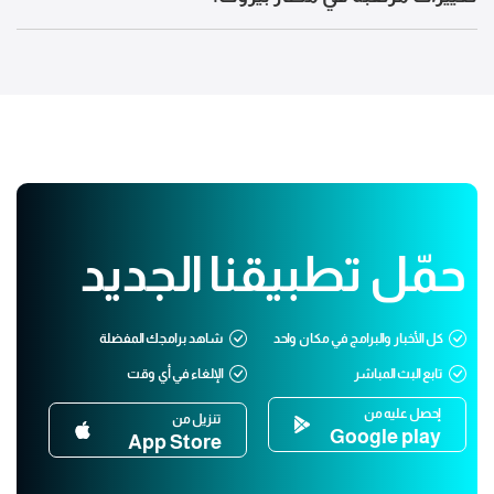
حمّل تطبيقنا الجديد
كل الأخبار والبرامج في مكان واحد
شاهد برامجك المفضلة
تابع البث المباشر
الإلغاء في أي وقت
إحصل عليه من
تنزيل من
Google play
App Store