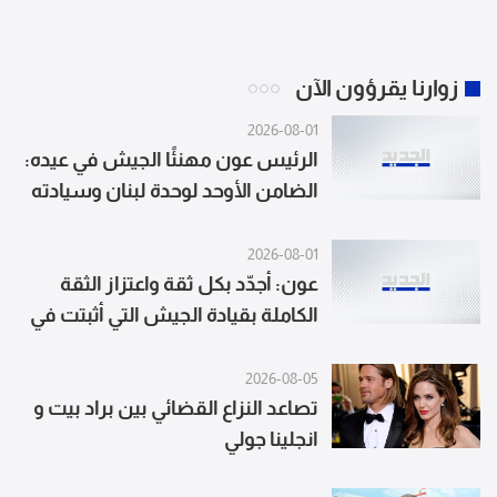
زوارنا يقرؤون الآن
2026-08-01
الرئيس عون مهنئًا الجيش في عيده:
الضامن الأوحد لوحدة لبنان وسيادته
واستقلاله
2026-08-01
عون: أجدّد بكل ثقة واعتزاز الثقة
الكاملة بقيادة الجيش التي أثبتت في
أدق الظروف وأصعبها أنها على
مستوى عالٍ من المسؤولية
2026-08-05
والمهنية
تصاعد النزاع القضائي بين براد بيت و
انجلينا جولي