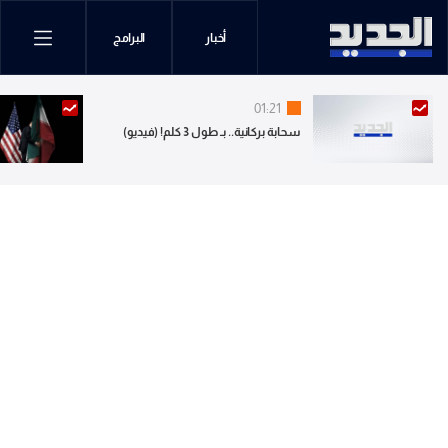
أخبار
البرامج
01:21
سحابة بركانية.. بـ طول 3 كلم! (فيديو)