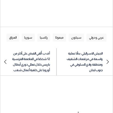
عربي و دولي
سيكون
مبعوثا
رئاسيا
سوريا
العراق
الجيش الاسرائيلي: بدأنا عملية
أ ف ب: أُلقي القبض على أكثر من
واسعة في مرتفعات الشقيف
12 شخصًا في العاصمة الفرنسية
ومنطقة وادي السلوقي في
باريس خلال نهائي دوري أبطال
جنوب لبنان
أوروبا على خلفية أعمال شغب