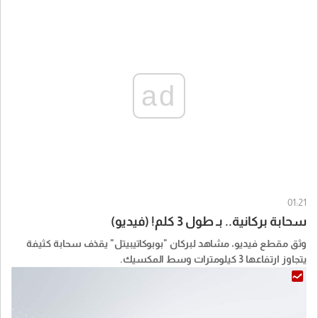
ad
01:21
سحابة بركانية.. بـ طول 3 كلم! (فيديو)
وثق مقطع فيديو، مشاهد لبركان "بوبوكاتيبيتل" يقذف سحابة كثيفة
يتجاوز ارتفاعها 3 كيلومترات وسط المكسيك.