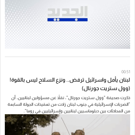
00:51
لبنان يأمل واسرائيل ترفض.. ونزع السلاح ليس بالقوة!
(وول ستريت جورنال)
ذكرت صحيفة "​وول ستريت جورنال​"، نقلاً عن مسؤولين ​لبنان​يين، أن
"الضربات الإسرائيلية في جنوب لبنان زادت من تعقيدات الجولة السابعة
من المحادثات بين دبلوماسيين لبنانيين وإسرائيليين في روما".