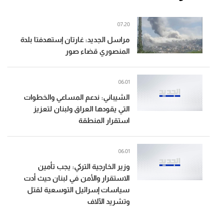
07:20
مراسل الجديد: غارتان إستهدفتا بلدة
المنصوري قضاء صور
06:01
الشيباني: ندعم المساعي والخطوات
التي يقودها العراق ولبنان لتعزيز
استقرار المنطقة
06:01
وزير الخارجية التركي: يجب تأمين
الاستقرار والأمن في لبنان حيث أدت
سياسات إسرائيل التوسعية لقتل
وتشريد الآلاف