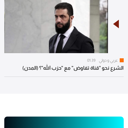
عربي و دولي
01:39
الشرع نحو "قناة تفاوض" مع "حزب الله"؟ (المدن)