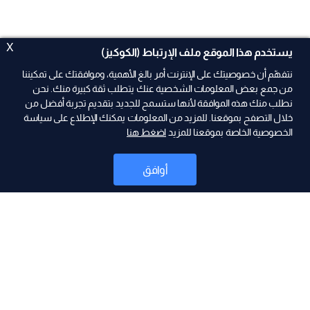
X
يستخدم هذا الموقع ملف الإرتباط (الكوكيز)
نتفهّم أن خصوصيتك على الإنترنت أمر بالغ الأهمية، وموافقتك على تمكيننا
من جمع بعض المعلومات الشخصية عنك يتطلب ثقة كبيرة منك. نحن
نطلب منك هذه الموافقة لأنها ستسمح للجديد بتقديم تجربة أفضل من
ad
خلال التصفح بموقعنا. للمزيد من المعلومات يمكنك الإطلاع على سياسة
الخصوصية الخاصة بموقعنا للمزيد
اضغط هنا
أوافق