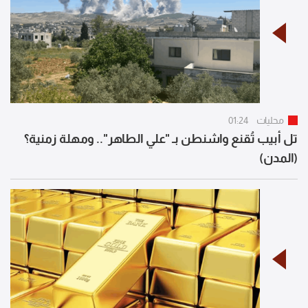
محليات
01:24
تل أبيب تُقنع واشنطن بـ "علي الطاهر".. ومهلة زمنية؟
(المدن)