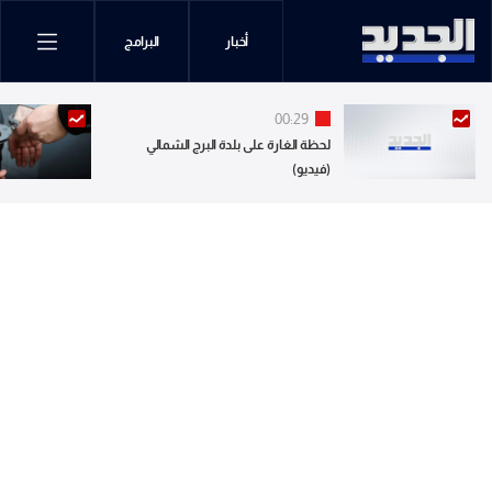
أخبار
البرامج
00:29
لحظة الغارة على بلدة البرج الشمالي
(فيديو)