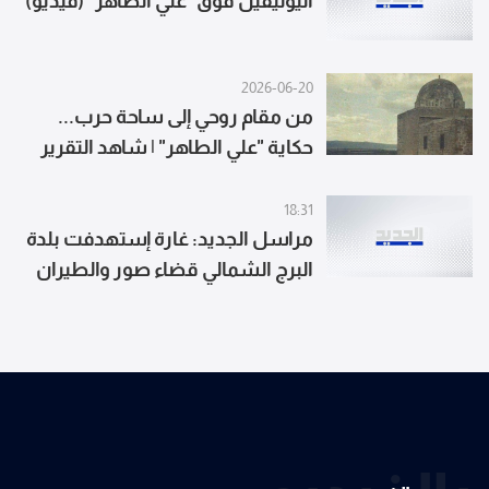
اليونيفيل فوق "علي الطاهر" (فيديو)
2026-06-20
من مقام روحي إلى ساحة حرب...
حكاية "علي الطاهر" | شاهد التقرير
18:31
مراسل الجديد: غارة إستهدفت بلدة
البرج الشمالي قضاء صور والطيران
المسير شن 4 غارات على المكان
نفسه