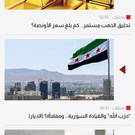
محليات
02:55
تحليق الذهب مستمر.. كم بلغ سعر الأونصة؟
محليات
00:51
"حزب الله" والقيادة السورية.. ومفاجأة؟ (الديار)